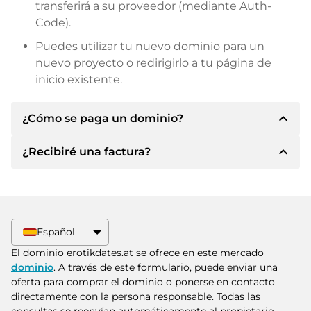
transferirá a su proveedor (mediante Auth-
Code).
Puedes utilizar tu nuevo dominio para un
nuevo proyecto o redirigirlo a tu página de
inicio existente.
expand_less
¿Cómo se paga un dominio?
expand_less
¿Recibiré una factura?
Tras llegar a un acuerdo, el propietario le
informará de los detalles del pago. A
continuación, el propietario le facilitará los datos
Sí, el vendedor le enviará la factura
bancarios SEPA y, si lo desea, también le ofrecerá
correspondiente. Para precios de compra
Paypal u otros métodos de pago.
superiores, también recibirá un contrato de
Español
compra adicional si lo solicita.
Indique siempre el nombre de dominio y el
El dominio erotikdates.at se ofrece en este mercado
número de factura al realizar la transferencia.
dominio
. A través de este formulario, puede enviar una
oferta para comprar el dominio o ponerse en contacto
directamente con la persona responsable. Todas las