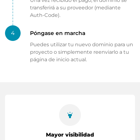
Una vez recibido el pago, el dominio se
transferirá a su proveedor (mediante
Auth-Code).
4
Póngase en marcha
Puedes utilizar tu nuevo dominio para un
proyecto o simplemente reenviarlo a tu
página de inicio actual.
highlight
Mayor visibilidad